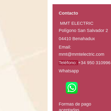
Contacto
M
MT ELECTRIC
Polígono San Salvador
2
04410
Benahadux
Email:
mmt@mmtelectric.com
Teléfono:
+34 950 310996
Whatsapp
Formas de pago
aceptadas