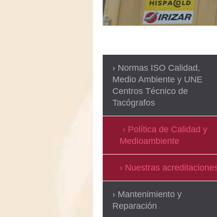
Normas ISO Calidad,
Medio Ambiente y UNE
Centros Técnico de
Tacógrafos
Política de Calidad y
Medioambiente
Nuestras acreditacione
Mantenimiento y
Reparación